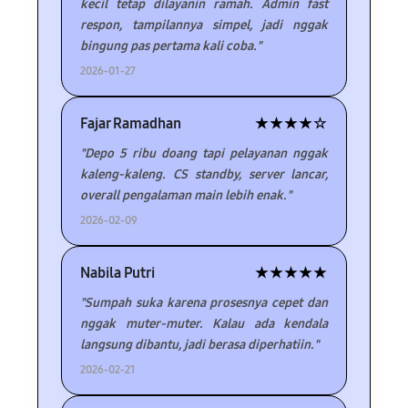
kecil tetap dilayanin ramah. Admin fast
respon, tampilannya simpel, jadi nggak
bingung pas pertama kali coba."
2026-01-27
Fajar Ramadhan
★★★★☆
"Depo 5 ribu doang tapi pelayanan nggak
kaleng-kaleng. CS standby, server lancar,
overall pengalaman main lebih enak."
2026-02-09
Nabila Putri
★★★★★
"Sumpah suka karena prosesnya cepet dan
nggak muter-muter. Kalau ada kendala
langsung dibantu, jadi berasa diperhatiin."
2026-02-21