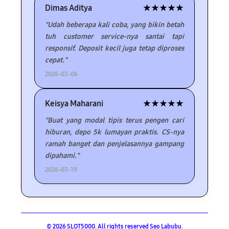
Dimas Aditya
★★★★★
"Udah beberapa kali coba, yang bikin betah
tuh customer service-nya santai tapi
responsif. Deposit kecil juga tetap diproses
cepat."
2026-03-06
Keisya Maharani
★★★★★
"Buat yang modal tipis terus pengen cari
hiburan, depo 5k lumayan praktis. CS-nya
ramah banget dan penjelasannya gampang
dipahami."
2026-03-19
© 2026 SLOT5000. All rights reserved Seo Labubu.